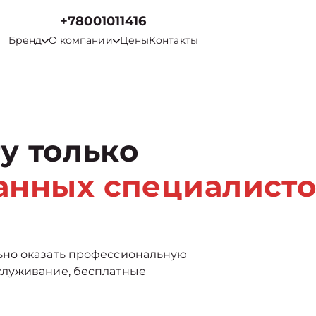
+78001011416
Бренд
О компании
Цены
Контакты
у только
анных специалисто
ьно оказать профессиональную
служивание, бесплатные