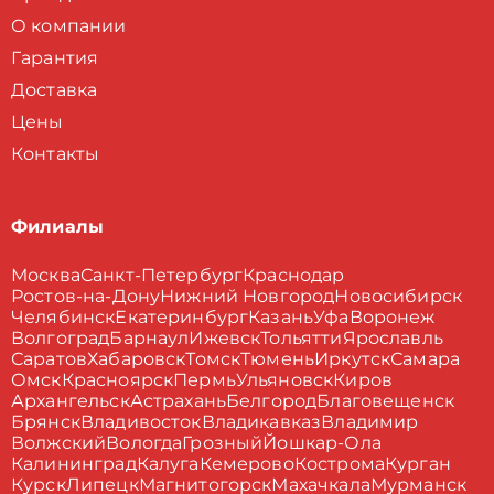
О компании
Гарантия
Доставка
Цены
Контакты
Филиалы
Москва
Санкт-Петербург
Краснодар
Ростов-на-Дону
Нижний Новгород
Новосибирск
Челябинск
Екатеринбург
Казань
Уфа
Воронеж
Волгоград
Барнаул
Ижевск
Тольятти
Ярославль
Саратов
Хабаровск
Томск
Тюмень
Иркутск
Самара
Омск
Красноярск
Пермь
Ульяновск
Киров
Архангельск
Астрахань
Белгород
Благовещенск
Брянск
Владивосток
Владикавказ
Владимир
Волжский
Вологда
Грозный
Йошкар-Ола
Калининград
Калуга
Кемерово
Кострома
Курган
Курск
Липецк
Магнитогорск
Махачкала
Мурманск