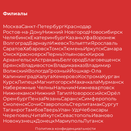
Филиалы
Москва
Санкт-Петербург
Краснодар
Ростов-на-Дону
Нижний Новгород
Новосибирск
Челябинск
Екатеринбург
Казань
Уфа
Воронеж
Волгоград
Барнаул
Ижевск
Тольятти
Ярославль
Саратов
Хабаровск
Томск
Тюмень
Иркутск
Самара
Омск
Красноярск
Пермь
Ульяновск
Киров
Архангельск
Астрахань
Белгород
Благовещенск
Брянск
Владивосток
Владикавказ
Владимир
Волжский
Вологда
Грозный
Йошкар-Ола
Калининград
Калуга
Кемерово
Кострома
Курган
Курск
Липецк
Магнитогорск
Махачкала
Мурманск
Набережные Челны
Нальчик
Нижневартовск
Нижнекамск
Нижний Тагил
Новороссийск
Орёл
Оренбург
Пенза
Рязань
Саранск
Симферополь
Смоленск
Сочи
Ставрополь
Стерлитамак
Сургут
Таганрог
Тамбов
Тверь
Улан-Удэ
Чебоксары
Череповец
Чита
Якутск
Севастополь
Иваново
Новокузнецк
Донецк
Мариуполь
Луганск
Политика конфиденциальности