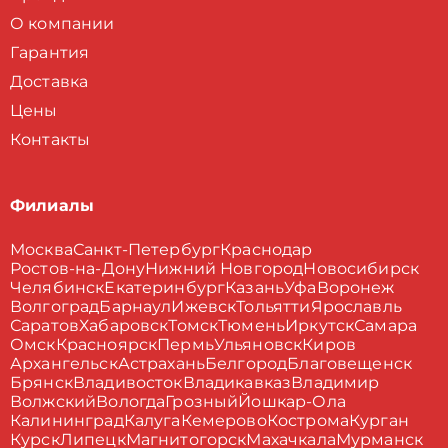
О компании
Гарантия
Доставка
Цены
Контакты
Филиалы
Москва
Санкт-Петербург
Краснодар
Ростов-на-Дону
Нижний Новгород
Новосибирск
Челябинск
Екатеринбург
Казань
Уфа
Воронеж
Волгоград
Барнаул
Ижевск
Тольятти
Ярославль
Саратов
Хабаровск
Томск
Тюмень
Иркутск
Самара
Омск
Красноярск
Пермь
Ульяновск
Киров
Архангельск
Астрахань
Белгород
Благовещенск
Брянск
Владивосток
Владикавказ
Владимир
Волжский
Вологда
Грозный
Йошкар-Ола
Калининград
Калуга
Кемерово
Кострома
Курган
Курск
Липецк
Магнитогорск
Махачкала
Мурманск