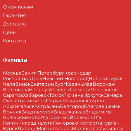
О компании
Гарантия
Доставка
Цены
Контакты
Филиалы
Москва
Санкт-Петербург
Краснодар
Ростов-на-Дону
Нижний Новгород
Новосибирск
Челябинск
Екатеринбург
Казань
Уфа
Воронеж
Волгоград
Барнаул
Ижевск
Тольятти
Ярославль
Саратов
Хабаровск
Томск
Тюмень
Иркутск
Самара
Омск
Красноярск
Пермь
Ульяновск
Киров
Архангельск
Астрахань
Белгород
Благовещенск
Брянск
Владивосток
Владикавказ
Владимир
Волжский
Вологда
Грозный
Йошкар-Ола
Калининград
Калуга
Кемерово
Кострома
Курган
Курск
Липецк
Магнитогорск
Махачкала
Мурманск