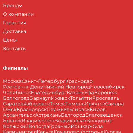
Бренд
О компании
Гарантия
Доставка
Цены
Контакты
Филиалы
Москва
Санкт-Петербург
Краснодар
Ростов-на-Дону
Нижний Новгород
Новосибирск
Челябинск
Екатеринбург
Казань
Уфа
Воронеж
Волгоград
Барнаул
Ижевск
Тольятти
Ярославль
Саратов
Хабаровск
Томск
Тюмень
Иркутск
Самара
Омск
Красноярск
Пермь
Ульяновск
Киров
Архангельск
Астрахань
Белгород
Благовещенск
Брянск
Владивосток
Владикавказ
Владимир
Волжский
Вологда
Грозный
Йошкар-Ола
Калининград
Калуга
Кемерово
Кострома
Курган